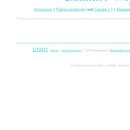
Vorspeisen
|
Plattenvariationen
und
Canape´s
| >
Beilage
START
|
Home
|
unser Angebot:
> 1a Partyservice:
Spanferkel und
© Feinkost-Spehr in Wort und Bild. www.fein